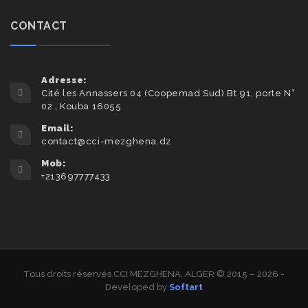
facebook
twitter
CONTACT
Adresse:
Cité les Annassers 04 (Coopemad Sud) Bt 91, porte N°
02 , Kouba 16055
Email:
contact@cci-mezghena.dz
Mob:
+213697777433
Tous droits réservés CCI MEZGHENA, ALGER © 2015 – 2026 -
Developed by
Softart