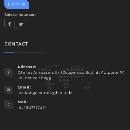
Suivez-nous sur:
facebook
twitter
CONTACT
Adresse:
Cité les Annassers 04 (Coopemad Sud) Bt 91, porte N°
02 , Kouba 16055
Email:
contact@cci-mezghena.dz
Mob:
+213697777433