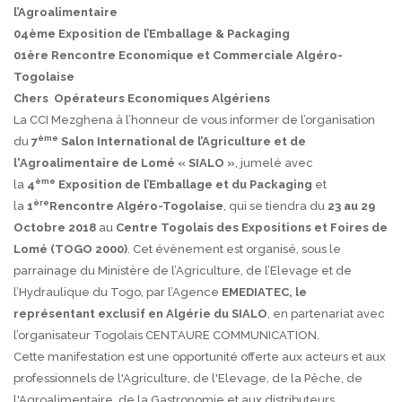
l’Agroalimentaire
04ème Exposition de l’Emballage & Packaging
01ère Rencontre Economique et Commerciale Algéro-
Togolaise
Chers Opérateurs Economiques Algériens
La CCI Mezghena à l’honneur de vous informer de l’organisation
ème
du
7
Salon International de l’Agriculture et de
l'Agroalimentaire de Lomé « SIALO »
, jumelé avec
ème
la
4
Exposition de l’Emballage et du Packaging
et
ère
la
1
Rencontre Algéro-Togolaise
, qui se tiendra du
23 au 29
Octobre 2018
au
Centre Togolais des Expositions et Foires de
Lomé (TOGO 2000)
. Cet évènement est organisé, sous le
parrainage du Ministère de l’Agriculture, de l’Elevage et de
l’Hydraulique du Togo, par l’Agence
EMEDIATEC, le
représentant exclusif en Algérie du SIALO
, en partenariat avec
l’organisateur Togolais CENTAURE COMMUNICATION.
Cette manifestation est une opportunité offerte aux acteurs et aux
professionnels de l'Agriculture, de l'Elevage, de la Pêche, de
l'Agroalimentaire, de la Gastronomie et aux distributeurs