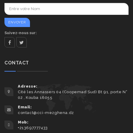
Suivez-nous sur:
facebook
twitter
CONTACT
Adresse:
Cité les Annassers 04 (Coopemad Sud) Bt 91, porte N°
02 , Kouba 16055
Email:
contact@cci-mezghena.dz
Mob:
+213697777433