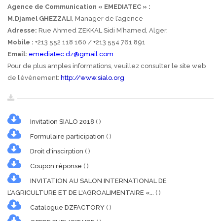
Agence de Communication « EMEDIATEC »
:
M.Djamel GHEZZALI
, Manager de l’agence
Adresse:
Rue Ahmed ZEKKAL Sidi M’hamed, Alger.
Mobile :
+213 552 118 160 / +213 554 761 891
Email:
emediatec.dz@gmail.com
Pour de plus amples informations, veuillez consulter le site web
de l’évènement:
http://www.sialo.org
Invitation SIALO 2018
( )
Formulaire participation
( )
Droit d'inscirption
( )
Coupon réponse
( )
INVITATION AU SALON INTERNATIONAL DE
L’AGRICULTURE ET DE L'AGROALIMENTAIRE «...
( )
Catalogue DZFACTORY
( )