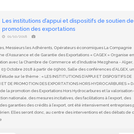
Les institutions d’appui et dispositifs de soutien de
promotion des exportations
01/10/2018
, Messieurs les Adhérents, Opérateurs économiques La Compagnie
ne d’Assurance et de Garantie des Exportations « CAGEX » Organise e
ation avec la Chambre de Commerce et d’Industrie Mezghena - Alger, 
 03 Octobre 2018 à partir de 09h00, Salle des conférences d’ALGEX, u
d’étude sur le thème : « LES INSTITUTIONS D’APPUI ET DISPOSITIFS DE
 ET DE PROMOTION DES EXPORTATIONS HORS HYDROCARBURES » D
de la promotion des Exportations Hors Hydrocarbures et la valorisation
tion nationale, des mesures incitatives, des facilitations à l’export, des
 des garanties des crédits à l’export, ont été intensivement entreprises 
gérien. Elles seront donc, au centre des interventions et des débats de 
e