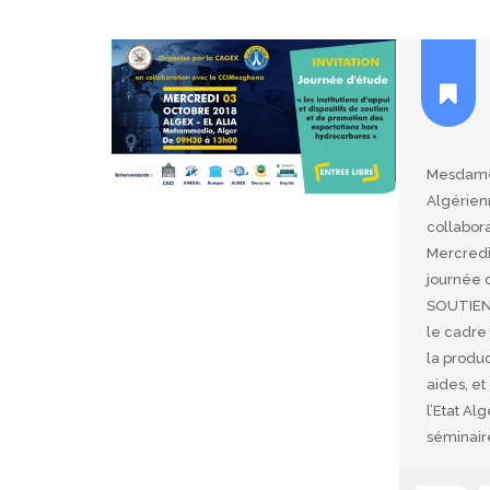
Mesdames
Algérien
collabor
Mercredi
journée 
SOUTIEN
le cadre 
la produc
aides, et
l’Etat Al
séminair