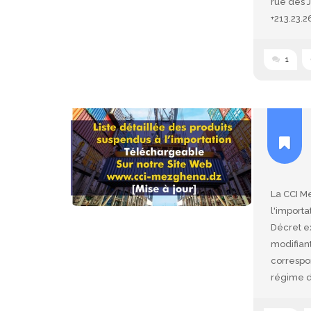
rue des 
+213.23.
1
La CCI Me
l'importa
Décret e
modifiant
correspo
régime de