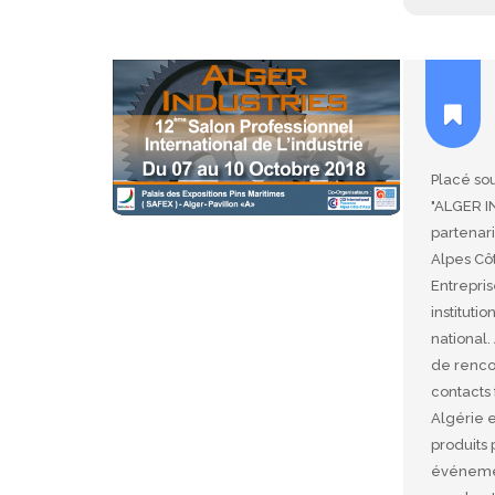
Placé sou
"ALGER I
partenar
Alpes Côt
Entrepri
instituti
national
de rencon
contacts 
Algérie e
produits 
événemen