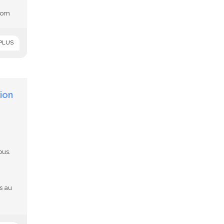
.com
 PLUS
tion
ous.
s au