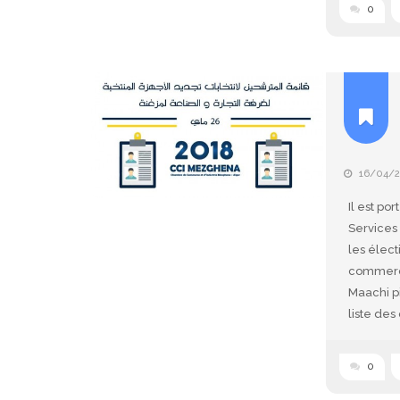
0
16/04/
Il est po
Services 
les élec
commerce 
Maachi p
liste des
0