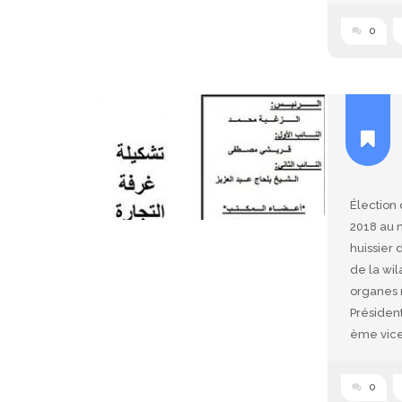
0
Élection
2018 au n
huissier
de la wil
organes m
Président
ème vice
0