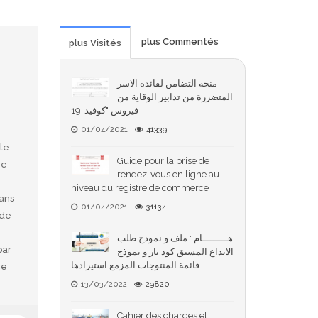
plus Commentés
plus Visités
منحة التضامن لفائدة الاسر
المتضررة من تدابير الوقاية من
فيروس "كوفيد-19
01/04/2021
41339
n
le
Guide pour la prise de
ne
rendez-vous en ligne au
niveau du registre de commerce
ans
01/04/2021
31134
 de
هـــــــــام : ملف و نموذج طلب
par
الايداع المسبق كود بار و نموذج
قائمة المنتوجات المزمع استيرادها
ce
13/03/2022
29820
Cahier des charges et