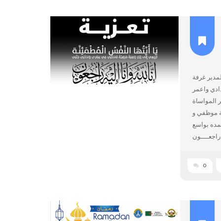
لمدير غرفة
ة -مزغنة صالح دادي واعمر
ر المواساة
فة موظفي و
غمده بواسع
راجعــــون
0