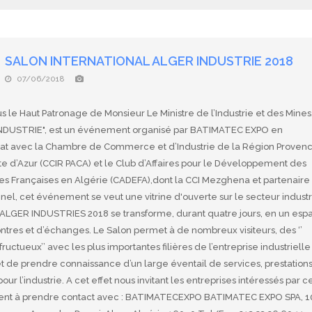
SALON INTERNATIONAL ALGER INDUSTRIE 2018
07/06/2018
s le Haut Patronage de Monsieur Le Ministre de l’Industrie et des Mines
NDUSTRIE", est un événement organisé par BATIMATEC EXPO en
iat avec la Chambre de Commerce et d’Industrie de la Région Proven
e d’Azur (CCIR PACA) et le Club d’Affaires pour le Développement des
ses Françaises en Algérie (CADEFA),dont la CCI Mezghena et partenaire
onnel, cet événement se veut une vitrine d'ouverte sur le secteur industr
. ALGER INDUSTRIES 2018 se transforme, durant quatre jours, en un esp
tres et d’échanges. Le Salon permet à de nombreux visiteurs, des ‘’
fructueux’’ avec les plus importantes filières de l’entreprise industrielle
t de prendre connaissance d’un large éventail de services, prestations
pour l’industrie. A cet effet nous invitant les entreprises intéressés par c
t à prendre contact avec : BATIMATECEXPO BATIMATEC EXPO SPA, 1