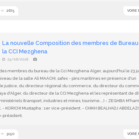
2675
VOIRE
La nouvelle Composition des membres de Bureau
la CCI Mezghena
23/06/2018
 des membres du bureau de la Cci Mezghena Alger, aujourd'hui le 23 ju
iveau de la salle Ali MAACHI, safex - pins maritimes en présence d'un
 de justice, du directeur régional du commerce, du directeur du com
aya d'Alger, du directeur de la CCI Mezghena et les représentant de di
inistériels (transport, industries et mines, tourisme....) - ZEGHBA M'ha
. - KORICHI Mustapha : 1er vice-président. - CHIKH BEALHADJ ABDELAZIZ
-président.
3150
VOIRE