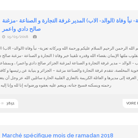
- نبأ وفاة (الوالد- الاب) المدير غرفة التجارة و الصناعة -مزغنة
15/05/2018
الله الرحمن الرحيم السلام عليكم ورحمة الله وبركاته تعزية- نبأ وفاة (الوالد- الاب) ا
التجارة و الصناع‎ بقلوب ملئها الإيمان بقضاء الله وقدره تلقينا خبر وفاة (
ب - الوالد – مدير غرفة التجارة و الصناعة لمزغنة الجزائر صالح دادي واعمر) ، وبمشاع
خوية المخلصة، تتقدم غرفة التجارة والصناعة مزغنة – الجزائر و بنيابة عن رئيسها و كا
الغرفة إلى مديرها و العائلة الكريمة بالتعازي القلبية الحارة سائلين الله عز وجل أن يت
رحمته ويسكنه فسيح جناته، وينعم عليه بعفوه ورضوانه إنا لله وإنا إليه 
3851
VOIRE
Marché spécifique mois de ramadan 2018