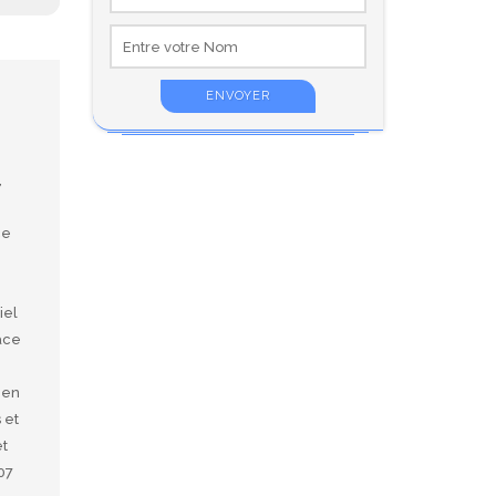
,
ce
iel
ace
 en
 et
et
07