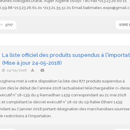
Jeunes Aveugles Drarai, Alger Algérie 16050 Tel/Fax +213.23.26.60.11
26.59.88 +213.23.26.61.01 +213.21.35.51.01 Email batimatec.expo@gmail
3707
VOIRE
La liste officiel des produits suspendus à l'importa
(Mise à jour 24-05-2018)
24/05/2018
zghena met à votre disposition la liste des 877 produits suspendus à
tion dés le début de l'année 2018 (actualisée) téléchargeable ci-dess
xécutif n° 18-139 du 5 Ramadhan 1439 correspondant au 21 mai 2018
 et complétant le décret exécutif n° 18-02 du 19 Rabie Ethani 1439
ndant au 7 janvier 2018 portant désignation des marchandises soumise
 restrictions à l’importation.