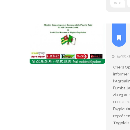
0
19/08/
Chers Op
informer 
l'Agroal
l’Emball
du 23 au
(TOGO 20
l’Agricul
représent
Togolai